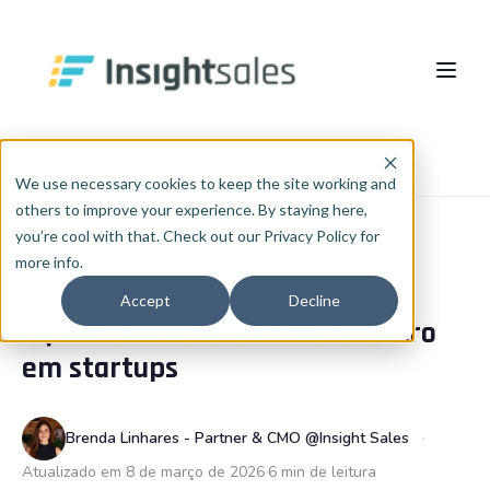
Pular para o conteúdo principal
Sobre nós
Início
Blog
Empreendedorismo
We use necessary cookies to keep the site working and
others to improve your experience. By staying here,
O Que Fazemos
you’re cool with that. Check out our Privacy Policy for
more info.
Insights
Implementação HubSpot
EMPREENDEDORISMO
Accept
Decline
Equilibrando crescimento e lucro
RevOps
Cases
PT
🇧🇷
em startups
Português
🇧🇷
Consultoria de Dados e IA
Blog
English
🇺🇸
Integrações
InsightCast
Brenda Linhares - Partner & CMO @Insight Sales
Español
🇪🇸
Atualizado em 8 de março de 2026
6 min de leitura
HubSpot WhiteLabel