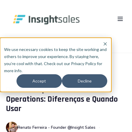
Pular para o conteúdo principal
Sobre nós
Início
Blog
RevOps
We use necessary cookies to keep the site working and
others to improve your experience. By staying here,
O Que Fazemos
you’re cool with that. Check out our Privacy Policy for
more info.
Insights
Implementação HubSpot
REVOPS
Accept
Decline
Revenue Operations vs Sales
RevOps
Cases
PT
🇧🇷
Operations: Diferenças e Quando
Português
🇧🇷
Consultoria de Dados e IA
Blog
Usar
English
🇺🇸
Integrações
InsightCast
Español
🇪🇸
Renato Ferreira - Founder @Insight Sales
HubSpot WhiteLabel