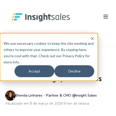
Pular para o conteúdo principal
Sobre nós
Início
Blog
RevOps
We use necessary cookies to keep the site working and
others to improve your experience. By staying here,
O Que Fazemos
you’re cool with that. Check out our Privacy Policy for
more info.
Insights
Implementação HubSpot
REVOPS
Accept
Decline
Iniciando uma ligação de vendas
RevOps
Cases
PT
🇧🇷
Português
🇧🇷
Consultoria de Dados e IA
Blog
Brenda Linhares - Partner & CMO @Insight Sales
English
🇺🇸
Integrações
InsightCast
Atualizado em 8 de março de 2026
9 min de leitura
Español
🇪🇸
HubSpot WhiteLabel