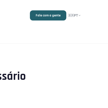
PT
Fale com a gente
🇧🇷
ssário