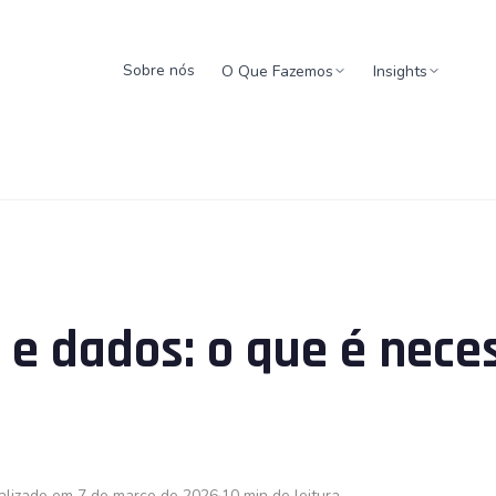
Sobre nós
O Que Fazemos
Insights
 e dados: o que é nece
alizado em 7 de março de 2026
10 min de leitura