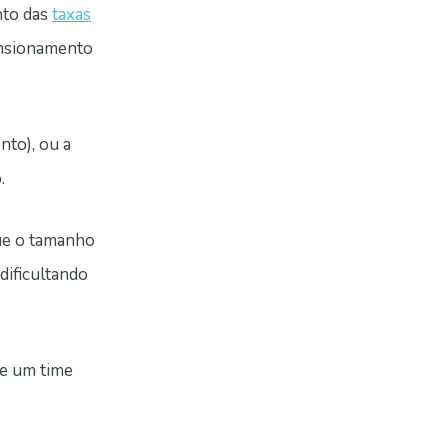
nto das
taxas
ensionamento
to), ou a
.
que o tamanho
dificultando
de um time