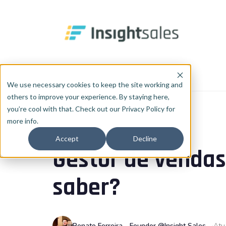
Pular para o conteúdo principal
Início
Blog
RevOps
We use necessary cookies to keep the site working and
others to improve your experience. By staying here,
you’re cool with that. Check out our Privacy Policy for
more info.
REVOPS
Accept
Decline
Gestor de vendas
saber?
Renato Ferreira - Founder @Insight Sales
Atu