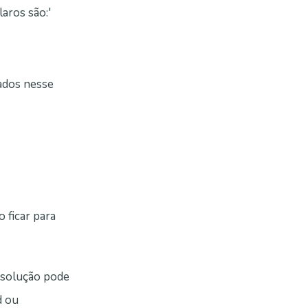
aros são:'
ados nesse
 ficar para
a solução pode
d ou