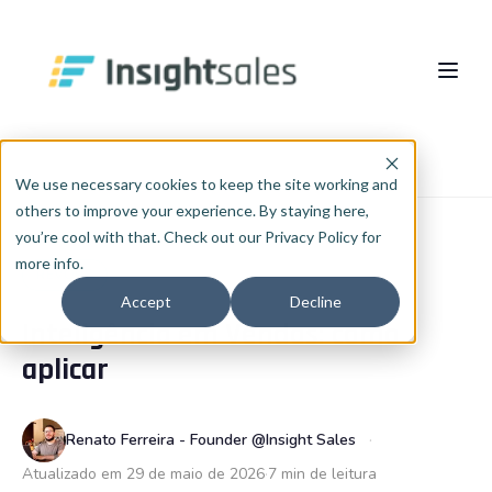
Pular para o conteúdo principal
Sobre nós
Início
Blog
RevOps
We use necessary cookies to keep the site working and
others to improve your experience. By staying here,
O Que Fazemos
you’re cool with that. Check out our Privacy Policy for
more info.
Insights
Implementação HubSpot
REVOPS
Accept
Decline
Inteligência em Vendas: como
RevOps
Cases
PT
🇧🇷
aplicar
Português
🇧🇷
Consultoria de Dados e IA
Blog
English
🇺🇸
Integrações
InsightCast
Renato Ferreira - Founder @Insight Sales
Español
🇪🇸
Atualizado em 29 de maio de 2026
7 min de leitura
HubSpot WhiteLabel