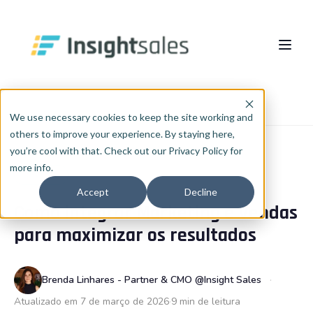
Pular para o conteúdo principal
Sobre nós
Início
Blog
RevOps
We use necessary cookies to keep the site working and
others to improve your experience. By staying here,
O Que Fazemos
you’re cool with that. Check out our Privacy Policy for
more info.
Insights
Implementação HubSpot
REVOPS
Accept
Decline
Como integrar Marketing e Vendas
RevOps
Cases
PT
🇧🇷
para maximizar os resultados
Português
🇧🇷
Consultoria de Dados e IA
Blog
English
🇺🇸
Integrações
InsightCast
Brenda Linhares - Partner & CMO @Insight Sales
Español
🇪🇸
Atualizado em 7 de março de 2026
9 min de leitura
HubSpot WhiteLabel