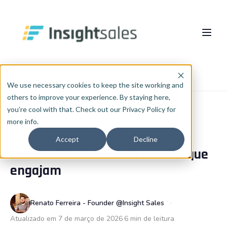
Pular para o conteúdo principal
Sobre nós
Início
Blog
RevOps
We use necessary cookies to keep the site working and
others to improve your experience. By staying here,
O Que Fazemos
you’re cool with that. Check out our Privacy Policy for
more info.
Insights
Implementação HubSpot
REVOPS
Accept
Decline
Criando Relatórios de Vendas que
RevOps
Cases
PT
🇧🇷
engajam
Português
🇧🇷
Consultoria de Dados e IA
Blog
English
🇺🇸
Integrações
InsightCast
Renato Ferreira - Founder @Insight Sales
Español
🇪🇸
Atualizado em 7 de março de 2026
6 min de leitura
HubSpot WhiteLabel