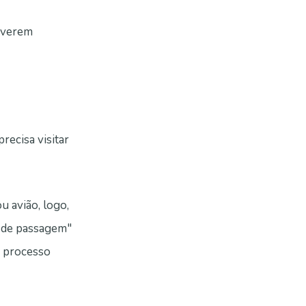
uverem
recisa visitar
 avião, logo,
o de passagem"
o processo