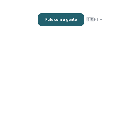
PT
Fale com a gente
🇧🇷