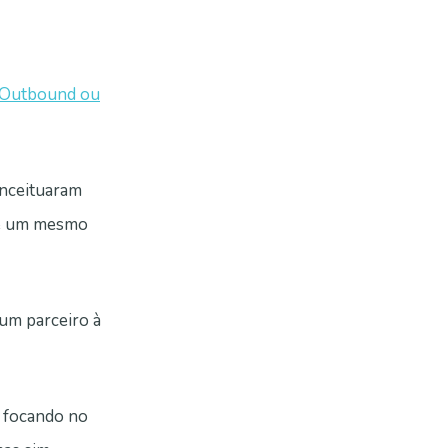
Outbound ou
onceituaram
de um mesmo
 um parceiro à
 focando no