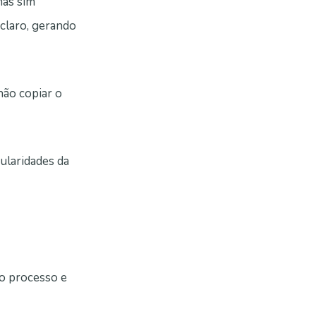
mas sim
claro, gerando
não copiar o
ularidades da
o processo e