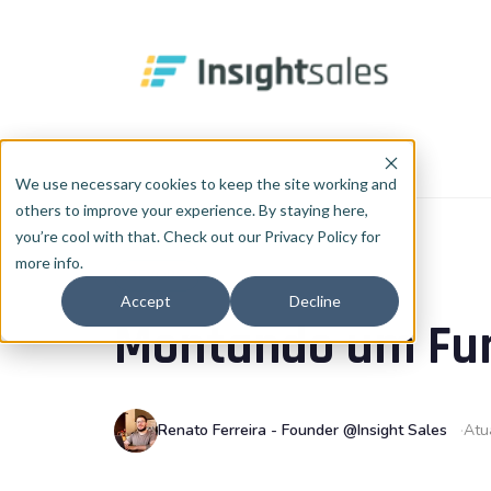
Pular para o conteúdo principal
Início
Blog
RevOps
We use necessary cookies to keep the site working and
others to improve your experience. By staying here,
you’re cool with that. Check out our Privacy Policy for
more info.
REVOPS
Accept
Decline
Montando um Funi
Renato Ferreira - Founder @Insight Sales
Atu