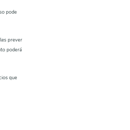
sso pode
les prever
nto poderá
cios que