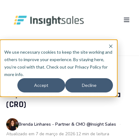
Pular para o conteúdo principal
Sobre nós
Início
Blog
Empreendedorismo
We use necessary cookies to keep the site working and
others to improve your experience. By staying here,
O Que Fazemos
you’re cool with that. Check out our Privacy Policy for
more info.
Insights
Implementação HubSpot
EMPREENDEDORISMO
Accept
Decline
O que faz um Diretor de Receita
RevOps
Cases
PT
🇧🇷
(CRO)
Português
🇧🇷
Consultoria de Dados e IA
Blog
English
🇺🇸
Integrações
InsightCast
Brenda Linhares - Partner & CMO @Insight Sales
Español
🇪🇸
Atualizado em 7 de março de 2026
12 min de leitura
HubSpot WhiteLabel