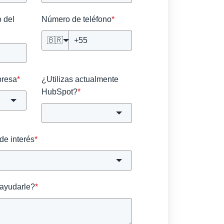
o del
Número de teléfono
*
🇧🇷
presa
*
¿Utilizas actualmente
HubSpot?
*
de interés
*
ayudarle?
*