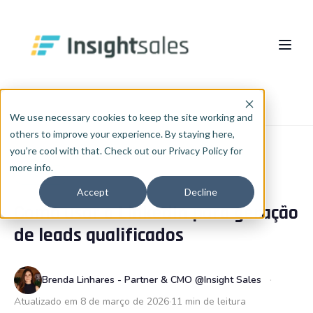
Pular para o conteúdo principal
Sobre nós
Início
Blog
RevOps
We use necessary cookies to keep the site working and
others to improve your experience. By staying here,
O Que Fazemos
you’re cool with that. Check out our Privacy Policy for
more info.
Insights
Implementação HubSpot
REVOPS
Accept
Decline
Como usar o LinkedIn para geração
RevOps
Cases
PT
🇧🇷
de leads qualificados
Português
🇧🇷
Consultoria de Dados e IA
Blog
English
🇺🇸
Integrações
InsightCast
Brenda Linhares - Partner & CMO @Insight Sales
Español
🇪🇸
Atualizado em 8 de março de 2026
11 min de leitura
HubSpot WhiteLabel