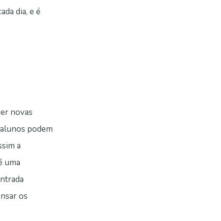
da dia, e é
cer novas
s alunos podem
ssim a
 é uma
entrada
ensar os