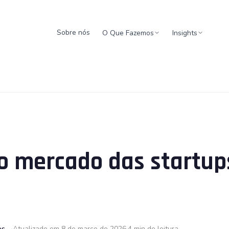
Sobre nós
O Que Fazemos
Insights
o mercado das startup
es
Atualizado em 8 de março de 2026
4 min de leitura