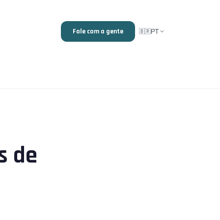
PT
Fale com a gente
🇧🇷
s de