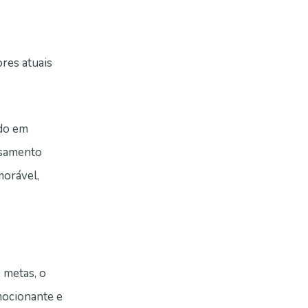
res atuais
ado em
ensamento
morável,
 metas, o
mocionante e