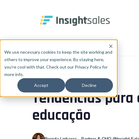
Pular para o conteúdo principal
Início
Blog
Empreendedorismo
We use necessary cookies to keep the site working and
others to improve your experience. By staying here,
you’re cool with that. Check out our Privacy Policy for
more info.
EMPREENDEDORISMO
Accept
Decline
Tendências para 
educação
Brenda Linhares - Partner & CMO @Insight Sal