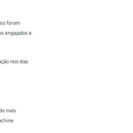
sso foram
os engajados e
ação nos dias
ado mais
machine