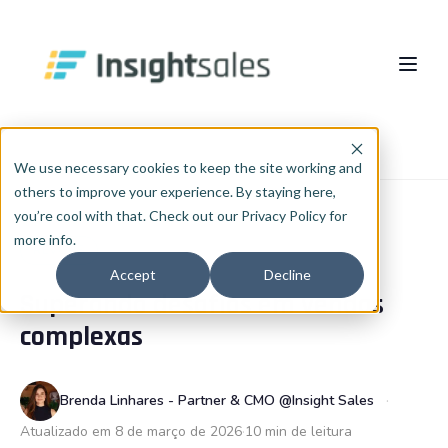
Pular para o conteúdo principal
Sobre nós
Início
Blog
RevOps
We use necessary cookies to keep the site working and
others to improve your experience. By staying here,
O Que Fazemos
you’re cool with that. Check out our Privacy Policy for
more info.
Insights
Implementação HubSpot
REVOPS
Accept
Decline
Superando desafios em vendas
RevOps
Cases
PT
🇧🇷
complexas
Português
🇧🇷
Consultoria de Dados e IA
Blog
English
🇺🇸
Integrações
InsightCast
Brenda Linhares - Partner & CMO @Insight Sales
Español
🇪🇸
Atualizado em 8 de março de 2026
10 min de leitura
HubSpot WhiteLabel